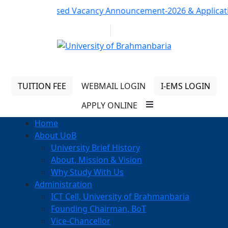
Notice:
Revised Vacancy Announcement-2026 & Application F
01313 430 064
info@uob.edu.bd
TUITION FEE
WEBMAIL LOGIN
I-EMS LOGIN
APPLY ONLINE
Home
About UoB
University Brief History
About, Mission & Vision
Why Study With Us
Administration
ICT Cell, University of Brahmanbaria
Founding Chairman, BoT
Vice-Chancellor