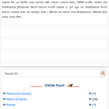
অনুষদের ডীন এবং বিভাগীয় প্রধান প্রফেসর কাজী মোহাম্মদ মোস্তফা জালাল, ইউজিসি মনোনীত অধ্যাপক ঢাকা
বিশ্ববিদ্যালয়ের ইন্টারন্যাশনাল বিজনেস বিভাগের সহযোগী অধ্যাপক ড. সুবর্ণ বড়ুয়া এবং বিশ্ববিদ্যালয়ের সিএসই
বিভাগের লেকচারার জনাব মোঃ আশরাফুল আলম। সিন্ডিকেট সভা সঞ্চালনা করেন বিশ্ববিদ্যালয়ের রেজিস্ট্রার জনাব
খন্দকার এহসান হাবীব।
Other Post
(1)
Admission Notice
(50)
News & Events
(7)
Notice