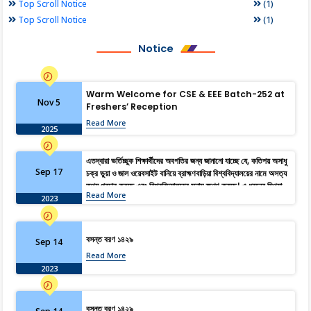
(1)
Top Scroll Notice
(1)
Top Scroll Notice
Notice
Warm Welcome for CSE & EEE Batch-252 at
Nov 5
Freshers’ Reception
Read More
2025
এতদ্বারা ভর্তিচ্ছুক শিক্ষার্থীদের অবগতির জন্য জানানো যাচ্ছে যে, কতিপয় অসাধু
Sep 17
চক্র ভুয়া ও জাল ওয়েবসাইট বানিয়ে ব্রাহ্মণবাড়িয়া বিশ্ববিদ্যালয়ের নামে অসত্য
তথ্য প্রচার করছে এবং বিশ্ববিদ্যালয়ের সুনাম ক্ষুণ্ণ করছে। এ ধরনের মিথ্যা,
Read More
বানোয়াট ও বিভ্রান্তিমূলক তথ্য হতে সজাগ থাকার জন্য সকল শিক্ষার্থী ও
2023
অভিভাবকদের অনুরোধ জানানো হচ্ছে। আদেশক্রমে, রেজিস্ট্রার।
বসন্ত বরণ ১৪২৯
Sep 14
Read More
2023
বসন্ত বরণ ১৪২৯