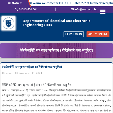
Notice:
Warm Welcome for CSE & EEE Batch-252 at Freshers’ Reception
01313 430 064
info@uob.edu.bd
Department of Electrical and Electronic
Engineering (EEE)
I-EMS LOGIN
APPLY ONLINE
ইউনিভার্সিটি অব ব্রাহ্মণবাড়িয়ায় ৪র্থ সিন্ডিকেট সভা অনুষ্ঠিত।
ইউনিভার্সিটি অব ব্রাহ্মণবাড়িয়ায় ৪র্থ সিন্ডিকেট সভা অনুষ্ঠিত।
views
November 13, 2021
ইউনিভার্সিটি অব ব্রাহ্মণবাড়িয়ায় ৪র্থ সিন্ডিকেট সভা অনুষ্ঠিত।
আজ ১৩ নভেম্বর ২০২১ ইং তারিখ সকাল ১১.০০ টায় ব্রাহ্মণবাড়িয়া বিশ্ববিদ্যালয়ের কনফারেন্স রুমে বিশ্ববিদ্যালয়ের
৪র্থ সিন্ডিকেট সভা অনুষ্ঠিত হয়। ব্রাহ্মণবাড়িয়া বিশ্ববিদ্যালয়ের মাননীয় উপাচার্য প্রফেসর ড. ফারুক আহম্মদ উল্লা খান
এর সভাপতিত্বে সিন্ডিকেট সভায় উপস্থিত ছিলেন বিশ্ববিদ্যালয়ের সম্মানিত ট্রেজারার প্রফেসর ফাহিমা খাতুন, ঢাকা
বিশ্ববিদ্যালয়ের আন্তর্জাতিক সম্পর্ক বিভাগের অধ্যাপক বিশিষ্ট শিক্ষাবিদ এবং ট্রাস্টি প্রফেসর ড. দেলোয়ার হোসেন,
ব্রাহ্মণবাড়িয়া বিশ্ববিদ্যালয়ের কলা ও সামাজিক বিজ্ঞান অনুষদের ডীন প্রফেসর ড. মিজানুর রহমান, ব্যবসায় প্রশাসন