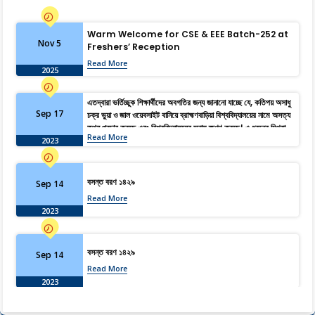
Warm Welcome for CSE & EEE Batch-252 at
Nov 5
Freshers’ Reception
Read More
2025
এতদ্বারা ভর্তিচ্ছুক শিক্ষার্থীদের অবগতির জন্য জানানো যাচ্ছে যে, কতিপয় অসাধু
Sep 17
চক্র ভুয়া ও জাল ওয়েবসাইট বানিয়ে ব্রাহ্মণবাড়িয়া বিশ্ববিদ্যালয়ের নামে অসত্য
তথ্য প্রচার করছে এবং বিশ্ববিদ্যালয়ের সুনাম ক্ষুণ্ণ করছে। এ ধরনের মিথ্যা,
Read More
বানোয়াট ও বিভ্রান্তিমূলক তথ্য হতে সজাগ থাকার জন্য সকল শিক্ষার্থী ও
2023
অভিভাবকদের অনুরোধ জানানো হচ্ছে। আদেশক্রমে, রেজিস্ট্রার।
বসন্ত বরণ ১৪২৯
Sep 14
Read More
2023
বসন্ত বরণ ১৪২৯
Sep 14
Read More
2023
এতদ্বারা ভর্তিচ্ছুক শিক্ষার্থীদের অবগতির জন্য জানানো যাচ্ছে যে, কতিপয় অসাধু