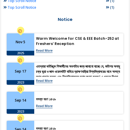
(1)
Top Scroll Notice
(1)
Top Scroll Notice
Notice
Warm Welcome for CSE & EEE Batch-252 at
Nov 5
Freshers’ Reception
Read More
2025
এতদ্বারা ভর্তিচ্ছুক শিক্ষার্থীদের অবগতির জন্য জানানো যাচ্ছে যে, কতিপয় অসাধু
Sep 17
চক্র ভুয়া ও জাল ওয়েবসাইট বানিয়ে ব্রাহ্মণবাড়িয়া বিশ্ববিদ্যালয়ের নামে অসত্য
তথ্য প্রচার করছে এবং বিশ্ববিদ্যালয়ের সুনাম ক্ষুণ্ণ করছে। এ ধরনের মিথ্যা,
Read More
বানোয়াট ও বিভ্রান্তিমূলক তথ্য হতে সজাগ থাকার জন্য সকল শিক্ষার্থী ও
2023
অভিভাবকদের অনুরোধ জানানো হচ্ছে। আদেশক্রমে, রেজিস্ট্রার।
বসন্ত বরণ ১৪২৯
Sep 14
Read More
2023
বসন্ত বরণ ১৪২৯
Sep 14