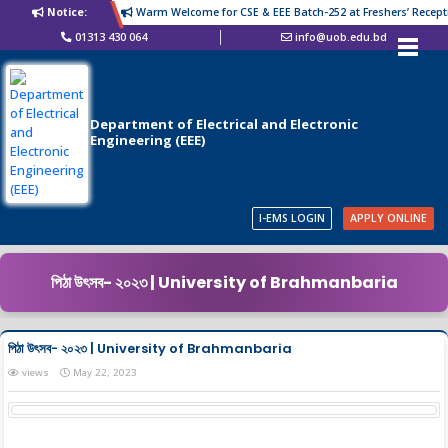
Notice:
Warm Welcome for CSE & EEE Batch-252 at Freshers’ Recepti
01313 430 064
info@uob.edu.bd
Department of Electrical and Electronic
Engineering (EEE)
I-EMS LOGIN
APPLY ONLINE
পিঠা উৎসব- ২০২৩ | University of Brahmanbaria
পিঠা উৎসব- ২০২৩ | University of Brahmanbaria
views
May 22, 2023