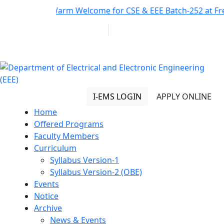
Notice:
Warm Welcome for CSE & EEE Batch-252 at Fres
01313 430 064
info@uob.edu.bd
Department of Electrical
and Electronic Engineering
(EEE)
I-EMS LOGIN
APPLY ONLINE
Home
Offered Programs
Faculty Members
Curriculum
Syllabus Version-1
Syllabus Version-2 (OBE)
Events
Notice
Archive
News & Events