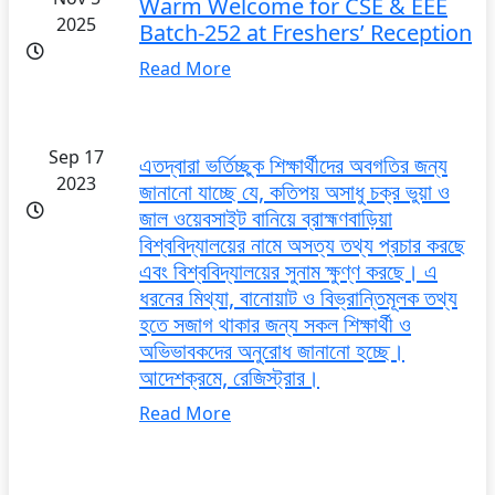
Warm Welcome for CSE & EEE
2025
Batch-252 at Freshers’ Reception
Read More
Sep 17
এতদ্বারা ভর্তিচ্ছুক শিক্ষার্থীদের অবগতির জন্য
2023
জানানো যাচ্ছে যে, কতিপয় অসাধু চক্র ভুয়া ও
জাল ওয়েবসাইট বানিয়ে ব্রাহ্মণবাড়িয়া
বিশ্ববিদ্যালয়ের নামে অসত্য তথ্য প্রচার করছে
এবং বিশ্ববিদ্যালয়ের সুনাম ক্ষুণ্ণ করছে। এ
ধরনের মিথ্যা, বানোয়াট ও বিভ্রান্তিমূলক তথ্য
হতে সজাগ থাকার জন্য সকল শিক্ষার্থী ও
অভিভাবকদের অনুরোধ জানানো হচ্ছে।
আদেশক্রমে, রেজিস্ট্রার।
Read More