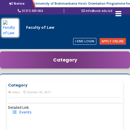
Notice:
University of Brahmanbaria Hosts Orientation Programme for L
01313 430 064
info@uob.edu.bd
Faculty of Law
I-EMS LOGIN
APPLY ONLINE
Category
Category
views
October 30, 2021
Detailed Link
Events