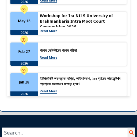
Read More
2026
𝗪𝗼𝗿𝗸𝘀𝗵𝗼𝗽 𝗳𝗼𝗿 𝟭𝘀𝘁 𝗡𝗜𝗟𝗦 𝗨𝗻𝗶𝘃𝗲𝗿𝘀𝗶𝘁𝘆 𝗼𝗳
May 16
𝗕𝗿𝗮𝗵𝗺𝗮𝗻𝗯𝗮𝗿𝗶𝗮 𝗜𝗻𝘁𝗿𝗮 𝗠𝗼𝗼𝘁 𝗖𝗼𝘂𝗿𝘁
𝗖𝗼𝗺𝗽𝗲𝘁𝗶𝘁𝗶𝗼𝗻 𝟮𝟬𝟮𝟲
Read More
2026
প্রথম সেমিস্টারের প্রথম পরীক্ষা
Feb 27
Read More
2026
ইউনিভার্সিটি অফ ব্রাহ্মণবাড়িয়া, আইন বিভাগ, ২৬১ ব্যাচের অরিয়েন্টেশন
Jan 28
প্রোগ্রাম সফলভাবে সম্পন্ন হলো।
Read More
2026
ব্রাহ্মণবাড়িয়া: জাতীয় শিক্ষা সপ্তাহ ২০২৬-এ জেলা পর্যায়ে প্রথম তন্নি
Jan 13
আক্তার
Read More
2026