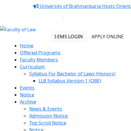
Notice:
University of Brahmanbaria Hosts Orienta
01313 430 064
info@uob.edu.bd
Faculty of Law
I-EMS LOGIN
APPLY ONLINE
Home
Offered Programs
Faculty Members
Curriculum
Syllabus For Bachelor of Laws (Honors)
LLB Syllabus Version-1 (OBE)
Events
Notice
Archive
News & Events
Admission Notice
Top Scroll Notice
Notice