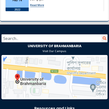
Feb 14
Read More
2022
Holiday Notice-Saraswati Puja
Feb 3
Read More
2022
UNIVERSITY OF BRAHMANBARIA
Orientation Program of Spring-2022
Jan 20
Visit Our Campus:
Read More
2022
Orientation of Fresher-Spring 2022
Jan 13
Read More
2022
Office Order
Jan 12
Read More
2022
Resources and Links