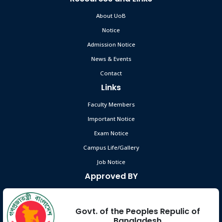
About UoB
Industrial Visit – 2025
Aug 31
Notice
Read More
Admission Notice
2025
News & Events
Contact
Links
Faculty Members
Important Notice
Exam Notice
Campus Life/Gallery
Job Notice
Approved BY
Govt. of the Peoples Repulic of
Bangladesh