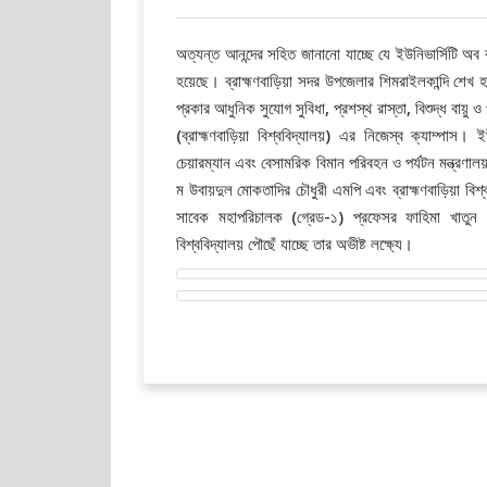
অত্যন্ত আনন্দের সহিত জানানো যাচ্ছে যে ইউনিভার্সিটি অব ব
হয়েছে। ব্রাহ্মণবাড়িয়া সদর উপজেলার শিমরাইলকান্দি শেখ
প্রকার আধুনিক সুযোগ সুবিধা, প্রশস্থ রাস্তা, বিশুদ্ধ বায়ু 
(ব্রাহ্মণবাড়িয়া বিশ্ববিদ্যালয়) এর নিজেস্ব ক্যাম্পাস। ইউ
চেয়ারম্যান এবং বেসামরিক বিমান পরিবহন ও পর্যটন মন্ত্রণালয়
ম উবায়দুল মোকতাদির চৌধুরী এমপি এবং ব্রাহ্মণবাড়িয়া বিশ্বব
সাবেক মহাপরিচালক (গ্রেড-১) প্রফেসর ফাহিমা খাতুন এর আ
বিশ্ববিদ্যালয় পৌছেঁ যাচ্ছে তার অভীষ্ট লক্ষ্যে।