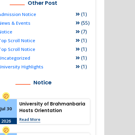
Other Post
(1)
Admission Notice
(55)
News & Events
(7)
Notice
(1)
Top Scroll Notice
(1)
Top Scroll Notice
(1)
Uncategorized
(1)
University Highlights
Notice
University of Brahmanbaria
Jul 30
Hosts Orientation
Programme for LL.B. 262
Read More
2026
Batch