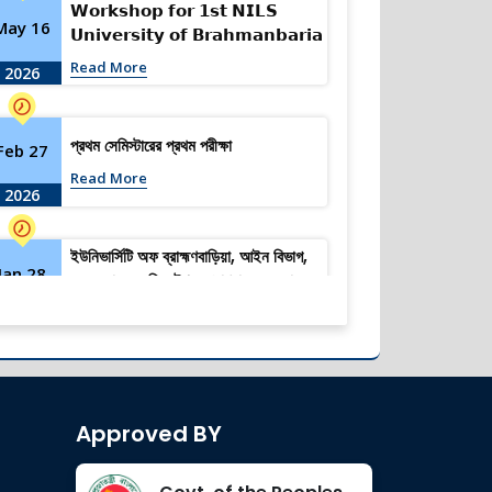
𝗪𝗼𝗿𝗸𝘀𝗵𝗼𝗽 𝗳𝗼𝗿 𝟭𝘀𝘁 𝗡𝗜𝗟𝗦
May 16
𝗨𝗻𝗶𝘃𝗲𝗿𝘀𝗶𝘁𝘆 𝗼𝗳 𝗕𝗿𝗮𝗵𝗺𝗮𝗻𝗯𝗮𝗿𝗶𝗮
𝗜𝗻𝘁𝗿𝗮 𝗠𝗼𝗼𝘁 𝗖𝗼𝘂𝗿𝘁
Read More
2026
𝗖𝗼𝗺𝗽𝗲𝘁𝗶𝘁𝗶𝗼𝗻 𝟮𝟬𝟮𝟲
প্রথম সেমিস্টারের প্রথম পরীক্ষা
Feb 27
Read More
2026
ইউনিভার্সিটি অফ ব্রাহ্মণবাড়িয়া, আইন বিভাগ,
Jan 28
২৬১ ব্যাচের অরিয়েন্টেশন প্রোগ্রাম সফলভাবে
সম্পন্ন হলো।
Read More
2026
ব্রাহ্মণবাড়িয়া: জাতীয় শিক্ষা সপ্তাহ ২০২৬-এ
Jan 13
জেলা পর্যায়ে প্রথম তন্নি আক্তার
Approved BY
Read More
2026