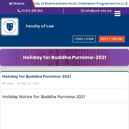
Notice:
University of Brahmanbaria Hosts Orientation Programme for LL.B. 2
01313 430 064
info@uob.edu.bd
Faculty of Law
I-EMS LOGIN
APPLY ONLINE
Holiday for Buddha Purnima-2021
Holiday for Buddha Purnima-2021
views
May 25, 2021
Holiday Notice for Buddha Purnima-2021