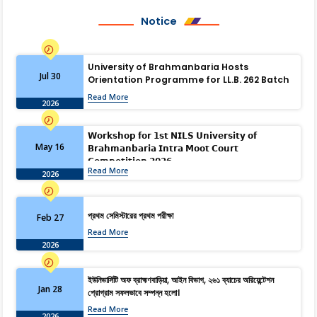
Notice
University of Brahmanbaria Hosts
Jul 30
Orientation Programme for LL.B. 262 Batch
Read More
2026
𝗪𝗼𝗿𝗸𝘀𝗵𝗼𝗽 𝗳𝗼𝗿 𝟭𝘀𝘁 𝗡𝗜𝗟𝗦 𝗨𝗻𝗶𝘃𝗲𝗿𝘀𝗶𝘁𝘆 𝗼𝗳
May 16
𝗕𝗿𝗮𝗵𝗺𝗮𝗻𝗯𝗮𝗿𝗶𝗮 𝗜𝗻𝘁𝗿𝗮 𝗠𝗼𝗼𝘁 𝗖𝗼𝘂𝗿𝘁
𝗖𝗼𝗺𝗽𝗲𝘁𝗶𝘁𝗶𝗼𝗻 𝟮𝟬𝟮𝟲
Read More
2026
প্রথম সেমিস্টারের প্রথম পরীক্ষা
Feb 27
Read More
2026
ইউনিভার্সিটি অফ ব্রাহ্মণবাড়িয়া, আইন বিভাগ, ২৬১ ব্যাচের অরিয়েন্টেশন
Jan 28
প্রোগ্রাম সফলভাবে সম্পন্ন হলো।
Read More
2026