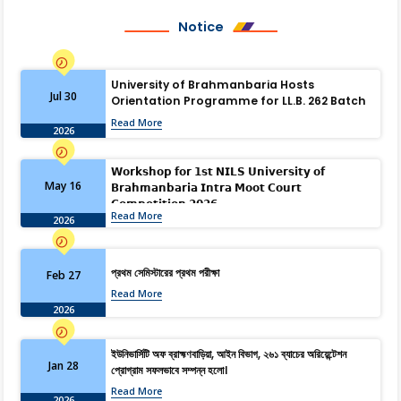
Notice
University of Brahmanbaria Hosts
Jul 30
Orientation Programme for LL.B. 262 Batch
Read More
2026
𝗪𝗼𝗿𝗸𝘀𝗵𝗼𝗽 𝗳𝗼𝗿 𝟭𝘀𝘁 𝗡𝗜𝗟𝗦 𝗨𝗻𝗶𝘃𝗲𝗿𝘀𝗶𝘁𝘆 𝗼𝗳
May 16
𝗕𝗿𝗮𝗵𝗺𝗮𝗻𝗯𝗮𝗿𝗶𝗮 𝗜𝗻𝘁𝗿𝗮 𝗠𝗼𝗼𝘁 𝗖𝗼𝘂𝗿𝘁
𝗖𝗼𝗺𝗽𝗲𝘁𝗶𝘁𝗶𝗼𝗻 𝟮𝟬𝟮𝟲
Read More
2026
প্রথম সেমিস্টারের প্রথম পরীক্ষা
Feb 27
Read More
2026
ইউনিভার্সিটি অফ ব্রাহ্মণবাড়িয়া, আইন বিভাগ, ২৬১ ব্যাচের অরিয়েন্টেশন
Jan 28
প্রোগ্রাম সফলভাবে সম্পন্ন হলো।
Read More
2026