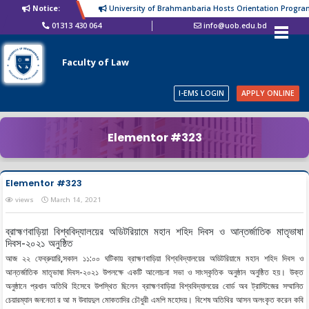
Notice:
University of Brahmanbaria Hosts Orientation Programm
01313 430 064
info@uob.edu.bd
Faculty of Law
I-EMS LOGIN
APPLY ONLINE
Elementor #323
Elementor #323
views
March 14, 2021
ব্রাহ্মণবাড়িয়া বিশ্ববিদ্যালয়ের অডিটরিয়ামে মহান শহিদ দিবস ও আন্তর্জাতিক মাতৃভাষা
দিবস-২০২১ অনুষ্ঠিত
আজ ২২ ফেব্রুয়ারি,সকাল ১১:০০ ঘটিকায় ব্রাহ্মণবাড়িয়া বিশ্ববিদ্যালয়ের অডিটরিয়ামে মহান শহিদ দিবস ও
আন্তর্জাতিক মাতৃভাষা দিবস-২০২১ উপলক্ষে একটি আলোচনা সভা ও সাংস্কৃতিক অনুষ্ঠান অনুষ্ঠিত হয়। উক্ত
অনুষ্ঠানে প্রধান অতিথি হিসেবে উপস্থিত ছিলেন ব্রাহ্মণবাড়িয়া বিশ্ববিদ্যালয়ের বোর্ড অব ট্রাস্টিজের সম্মানিত
চেয়ারম্যান জননেতা র আ ম উবায়দুল মোকতাদির চৌধুরী এমপি মহোদয়। বিশেষ অতিথির আসন অলংকৃত করেন কবি