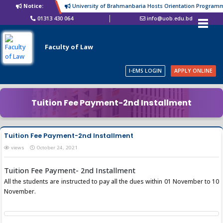
Notice:
University of Brahmanbaria Hosts Orientation Programme f
01313 430 064
info@uob.edu.bd
Faculty of Law
I-EMS LOGIN
APPLY ONLINE
Tuition Fee Payment-2nd Installment
Tuition Fee Payment-2nd Installment
views
October 24, 2021
Tuition Fee Payment- 2nd Installment
All the students are instructed to pay all the dues within 01 November to 10
November.