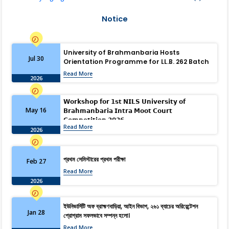
Notice
University of Brahmanbaria Hosts
Jul 30
Orientation Programme for LL.B. 262 Batch
Read More
2026
𝗪𝗼𝗿𝗸𝘀𝗵𝗼𝗽 𝗳𝗼𝗿 𝟭𝘀𝘁 𝗡𝗜𝗟𝗦 𝗨𝗻𝗶𝘃𝗲𝗿𝘀𝗶𝘁𝘆 𝗼𝗳
May 16
𝗕𝗿𝗮𝗵𝗺𝗮𝗻𝗯𝗮𝗿𝗶𝗮 𝗜𝗻𝘁𝗿𝗮 𝗠𝗼𝗼𝘁 𝗖𝗼𝘂𝗿𝘁
𝗖𝗼𝗺𝗽𝗲𝘁𝗶𝘁𝗶𝗼𝗻 𝟮𝟬𝟮𝟲
Read More
2026
প্রথম সেমিস্টারের প্রথম পরীক্ষা
Feb 27
Read More
2026
ইউনিভার্সিটি অফ ব্রাহ্মণবাড়িয়া, আইন বিভাগ, ২৬১ ব্যাচের অরিয়েন্টেশন
Jan 28
প্রোগ্রাম সফলভাবে সম্পন্ন হলো।
Read More