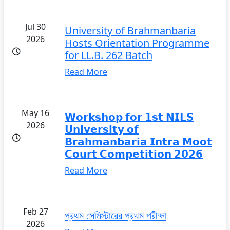
Jul 30
University of Brahmanbaria
2026
Hosts Orientation Programme
for LL.B. 262 Batch
Read More
May 16
𝗪𝗼𝗿𝗸𝘀𝗵𝗼𝗽 𝗳𝗼𝗿 𝟭𝘀𝘁 𝗡𝗜𝗟𝗦
2026
𝗨𝗻𝗶𝘃𝗲𝗿𝘀𝗶𝘁𝘆 𝗼𝗳
𝗕𝗿𝗮𝗵𝗺𝗮𝗻𝗯𝗮𝗿𝗶𝗮 𝗜𝗻𝘁𝗿𝗮 𝗠𝗼𝗼𝘁
𝗖𝗼𝘂𝗿𝘁 𝗖𝗼𝗺𝗽𝗲𝘁𝗶𝘁𝗶𝗼𝗻 𝟮𝟬𝟮𝟲
Read More
Feb 27
প্রথম সেমিস্টারের প্রথম পরীক্ষা
2026