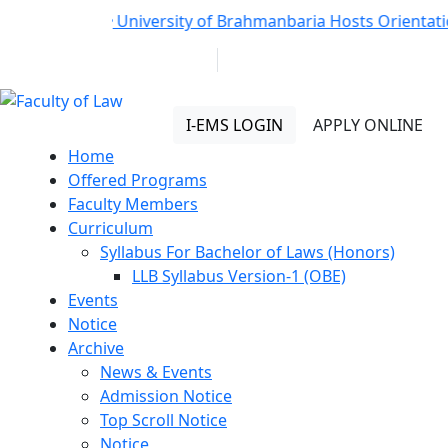
Notice:
University of Brahmanbaria Hosts Orientatio
01313 430 064
info@uob.edu.bd
Faculty of Law
I-EMS LOGIN
APPLY ONLINE
Home
Offered Programs
Faculty Members
Curriculum
Syllabus For Bachelor of Laws (Honors)
LLB Syllabus Version-1 (OBE)
Events
Notice
Archive
News & Events
Admission Notice
Top Scroll Notice
Notice