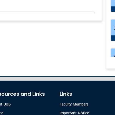
sources and Links
Links
ut UoB
Faculty Members
ce
Important Notice