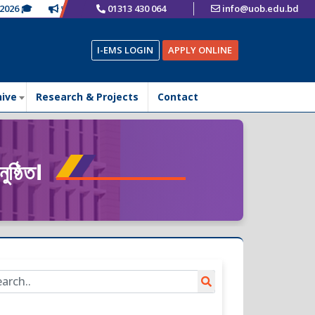
6 🎓
ভর্তি চলছে
01313 430 064
info@uob.edu.bd
I-EMS LOGIN
APPLY ONLINE
hive
Research & Projects
Contact
ুষ্ঠিত।