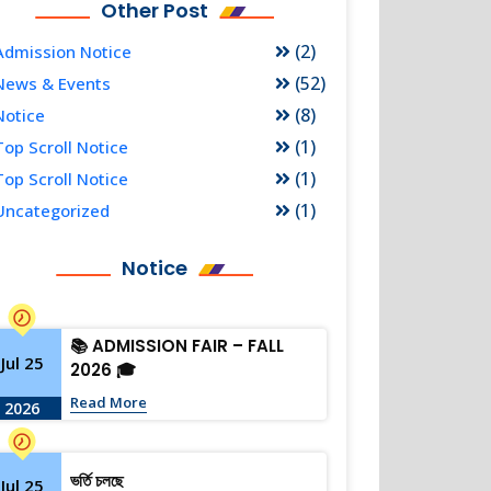
Other Post
(2)
Admission Notice
(52)
News & Events
(8)
Notice
(1)
Top Scroll Notice
(1)
Top Scroll Notice
(1)
Uncategorized
Notice
📚 ADMISSION FAIR – FALL
Jul 25
2026 🎓
Read More
2026
ভর্তি চলছে
Jul 25