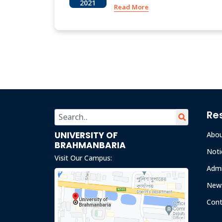
2021
Read More
Re
UNIVERSITY OF
Abo
BRAHMANBARIA
Noti
Visit Our Campus:
Admi
News
Cont