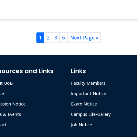
1
2
3
6
Next Page »
sources and Links
Links
ut UoB
Faculty Members
ce
Important Notice
ssion Notice
Exam Notice
 & Events
Campus Life/Gallery
act
Job Notice