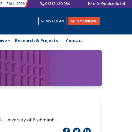
ALL 2026 🎓
ভর্তি চলছে
01313 430 064
info@uob.edu.bd
I-EMS LOGIN
APPLY ONLINE
hive
Research & Projects
Contact
প নিন University of Brahmanb ...