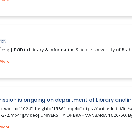
চলছে
্তি চলছে | PGD in Library & Information Science University of Brahmanb
 More
ssion is ongoing on department of Library and i
eo width="1024" height="1536" mp4="https://uob.edu.bd/lis/w
-2-2.mp4"][/video] UNIVERSITY OF BRAHMANBARIA 1020/50, Bypa
 More