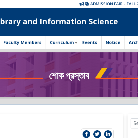
📚 ADMISSION FAIR – FALL 202
brary and Information Science
Faculty Members
Curriculum
Events
Notice
Arc
শোক প্রস্তাব