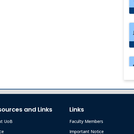
sources and Links
Links
ut UoB
Faculty Members
ce
Important Notice