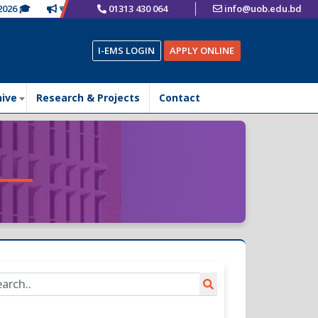
6 🎓
ভর্তি চলছে
01313 430 064
info@uob.edu.bd
I-EMS LOGIN
APPLY ONLINE
hive
Research & Projects
Contact