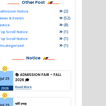
Other Post
(2)
Admission Notice
(52)
News & Events
(8)
Notice
(1)
Top Scroll Notice
(1)
Top Scroll Notice
(1)
Uncategorized
Notice
📚 ADMISSION FAIR – FALL
Jul 25
2026 🎓
Read More
2026
ভর্তি চলছে
Jul 25