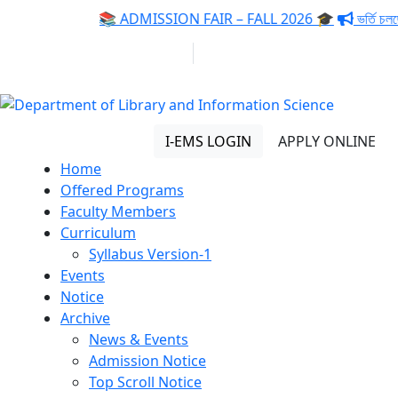
Notice:
📚 ADMISSION FAIR – FALL 2026 🎓
ভর্তি চলছে
01313 430 064
info@uob.edu.bd
Department of Library and
Information Science
I-EMS LOGIN
APPLY ONLINE
Home
Offered Programs
Faculty Members
Curriculum
Syllabus Version-1
Events
Notice
Archive
News & Events
Admission Notice
Top Scroll Notice