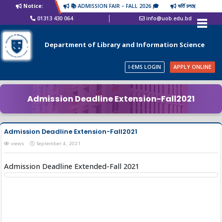
Notice:
📚 ADMISSION FAIR – FALL 2026 🎓
ভর্তি চলছে
01313 430 064
info@uob.edu.bd
Department of Library and Information Science
I-EMS LOGIN
APPLY ONLINE
Admission Deadline Extension-Fall2021
Admission Deadline Extension-Fall2021
views
September 4, 2021
Admission Deadline Extended-Fall 2021