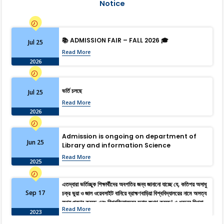
Notice
📚 ADMISSION FAIR – FALL 2026 🎓
Jul 25
Read More
2026
ভর্তি চলছে
Jul 25
Read More
2026
Admission is ongoing on department of
Jun 25
Library and information Science
Read More
2025
এতদ্বারা ভর্তিচ্ছুক শিক্ষার্থীদের অবগতির জন্য জানানো যাচ্ছে যে, কতিপয় অসাধু
Sep 17
চক্র ভুয়া ও জাল ওয়েবসাইট বানিয়ে ব্রাহ্মণবাড়িয়া বিশ্ববিদ্যালয়ের নামে অসত্য
তথ্য প্রচার করছে এবং বিশ্ববিদ্যালয়ের সুনাম ক্ষুণ্ণ করছে। এ ধরনের মিথ্যা,
Read More
বানোয়াট ও বিভ্রান্তিমূলক তথ্য হতে সজাগ থাকার জন্য সকল শিক্ষার্থী ও
2023
অভিভাবকদের অনুরোধ জানানো হচ্ছে। আদেশক্রমে, রেজিস্ট্রার।