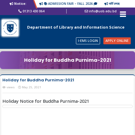
Notice:
📚 ADMISSION FAIR – FALL 2026 🎓
ভর্তি চলছে
01313 430 064
info@uob.edu.bd
Department of Library and Information Science
I-EMS LOGIN
APPLY ONLINE
Holiday for Buddha Purnima-2021
Holiday for Buddha Purnima-2021
views
May 25, 2021
Holiday Notice for Buddha Purnima-2021