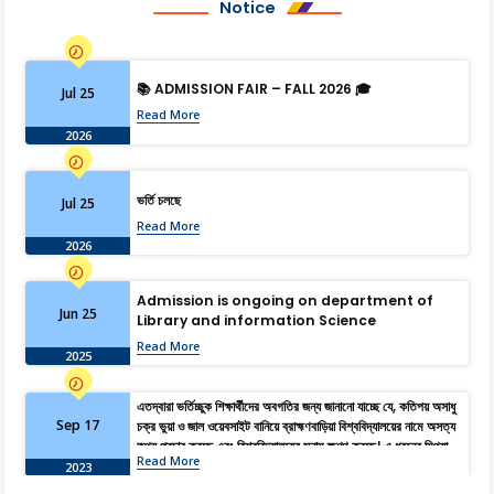
Notice
📚 ADMISSION FAIR – FALL 2026 🎓
Jul 25
Read More
2026
ভর্তি চলছে
Jul 25
Read More
2026
Admission is ongoing on department of
Jun 25
Library and information Science
Read More
2025
এতদ্বারা ভর্তিচ্ছুক শিক্ষার্থীদের অবগতির জন্য জানানো যাচ্ছে যে, কতিপয় অসাধু
Sep 17
চক্র ভুয়া ও জাল ওয়েবসাইট বানিয়ে ব্রাহ্মণবাড়িয়া বিশ্ববিদ্যালয়ের নামে অসত্য
তথ্য প্রচার করছে এবং বিশ্ববিদ্যালয়ের সুনাম ক্ষুণ্ণ করছে। এ ধরনের মিথ্যা,
Read More
বানোয়াট ও বিভ্রান্তিমূলক তথ্য হতে সজাগ থাকার জন্য সকল শিক্ষার্থী ও
2023
অভিভাবকদের অনুরোধ জানানো হচ্ছে। আদেশক্রমে, রেজিস্ট্রার।