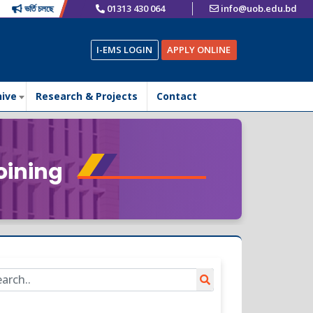
ভর্তি চলছে
01313 430 064
info@uob.edu.bd
I-EMS LOGIN
APPLY ONLINE
hive
Research & Projects
Contact
oining