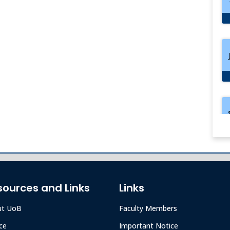
sources and Links
Links
ut UoB
Faculty Members
ce
Important Notice