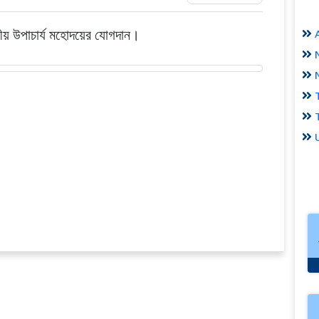
াননীয় উপাচার্য মহোদয়ের যোগদান।