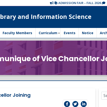
📚 ADMISSION FAIR – FALL 2026 🎓
brary and Information Science
Faculty Members
Curriculum
Events
Notice
Arc
nique of Vice Chancellor J
llor Joining