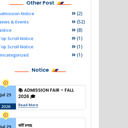
Other Post
(2)
Admission Notice
(52)
News & Events
(8)
Notice
(1)
Top Scroll Notice
(1)
Top Scroll Notice
(1)
Uncategorized
Notice
📚 ADMISSION FAIR – FALL
Jul 25
2026 🎓
Read More
2026
ভর্তি চলছে
Jul 25