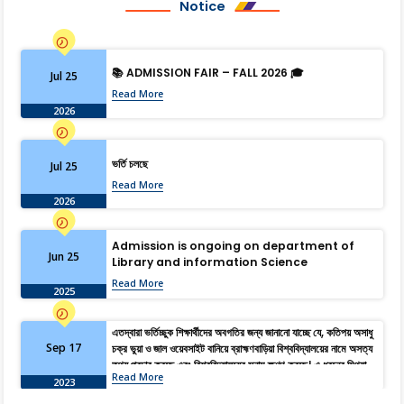
Notice
📚 ADMISSION FAIR – FALL 2026 🎓
Jul 25
Read More
2026
ভর্তি চলছে
Jul 25
Read More
2026
Admission is ongoing on department of
Jun 25
Library and information Science
Read More
2025
এতদ্বারা ভর্তিচ্ছুক শিক্ষার্থীদের অবগতির জন্য জানানো যাচ্ছে যে, কতিপয় অসাধু
Sep 17
চক্র ভুয়া ও জাল ওয়েবসাইট বানিয়ে ব্রাহ্মণবাড়িয়া বিশ্ববিদ্যালয়ের নামে অসত্য
তথ্য প্রচার করছে এবং বিশ্ববিদ্যালয়ের সুনাম ক্ষুণ্ণ করছে। এ ধরনের মিথ্যা,
Read More
বানোয়াট ও বিভ্রান্তিমূলক তথ্য হতে সজাগ থাকার জন্য সকল শিক্ষার্থী ও
2023
অভিভাবকদের অনুরোধ জানানো হচ্ছে। আদেশক্রমে, রেজিস্ট্রার।