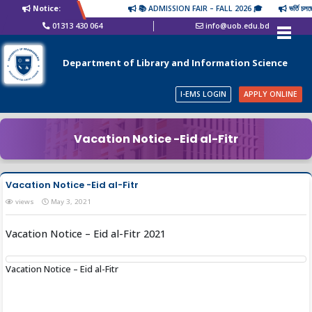
Notice:
📚 ADMISSION FAIR – FALL 2026 🎓
ভর্তি চলছে
01313 430 064
info@uob.edu.bd
Department of Library and Information Science
I-EMS LOGIN
APPLY ONLINE
Vacation Notice -Eid al-Fitr
Vacation Notice -Eid al-Fitr
views
May 3, 2021
Vacation Notice – Eid al-Fitr 2021
Vacation Notice – Eid al-Fitr