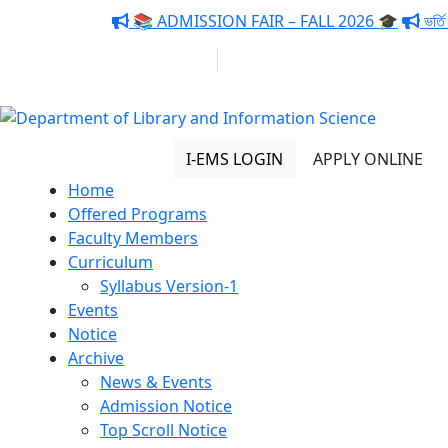
Notice:
📚 ADMISSION FAIR – FALL 2026 🎓
ভর্তি চ
01313 430 064
info@uob.edu.bd
Department of Library and
Information Science
I-EMS LOGIN
APPLY ONLINE
Home
Offered Programs
Faculty Members
Curriculum
Syllabus Version-1
Events
Notice
Archive
News & Events
Admission Notice
Top Scroll Notice