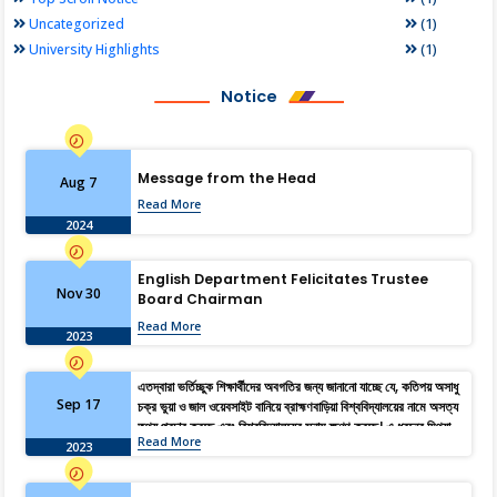
(1)
Uncategorized
(1)
University Highlights
Notice
Message from the Head
Aug 7
Read More
2024
English Department Felicitates Trustee
Nov 30
Board Chairman
Read More
2023
এতদ্বারা ভর্তিচ্ছুক শিক্ষার্থীদের অবগতির জন্য জানানো যাচ্ছে যে, কতিপয় অসাধু
Sep 17
চক্র ভুয়া ও জাল ওয়েবসাইট বানিয়ে ব্রাহ্মণবাড়িয়া বিশ্ববিদ্যালয়ের নামে অসত্য
তথ্য প্রচার করছে এবং বিশ্ববিদ্যালয়ের সুনাম ক্ষুণ্ণ করছে। এ ধরনের মিথ্যা,
Read More
বানোয়াট ও বিভ্রান্তিমূলক তথ্য হতে সজাগ থাকার জন্য সকল শিক্ষার্থী ও
2023
অভিভাবকদের অনুরোধ জানানো হচ্ছে। আদেশক্রমে, রেজিস্ট্রার।