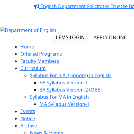
Notice:
English Department Felicitates Trustee Bo
01313 430 064
info@uob.edu.bd
Department of English
I-EMS LOGIN
APPLY ONLINE
Home
Offered Programs
Faculty Members
Curriculum
Syllabus For B.A. (Honors) in English
BA Syllabus Version-1
BA Syllabus Version-2 (OBE)
Syllabus For MA in English
MA Syllabus Version-1
Events
Notice
Archive
News & Events