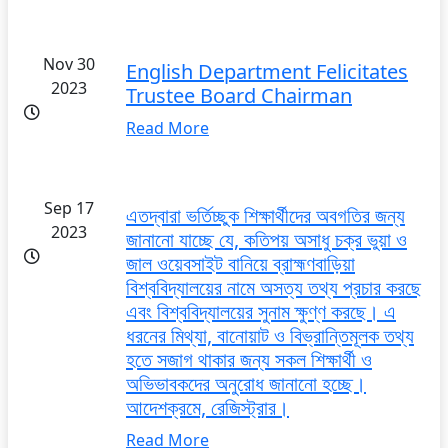
Nov 30
English Department Felicitates
2023
Trustee Board Chairman
Read More
Sep 17
এতদ্বারা ভর্তিচ্ছুক শিক্ষার্থীদের অবগতির জন্য
2023
জানানো যাচ্ছে যে, কতিপয় অসাধু চক্র ভুয়া ও
জাল ওয়েবসাইট বানিয়ে ব্রাহ্মণবাড়িয়া
বিশ্ববিদ্যালয়ের নামে অসত্য তথ্য প্রচার করছে
এবং বিশ্ববিদ্যালয়ের সুনাম ক্ষুণ্ণ করছে। এ
ধরনের মিথ্যা, বানোয়াট ও বিভ্রান্তিমূলক তথ্য
হতে সজাগ থাকার জন্য সকল শিক্ষার্থী ও
অভিভাবকদের অনুরোধ জানানো হচ্ছে।
আদেশক্রমে, রেজিস্ট্রার।
Read More