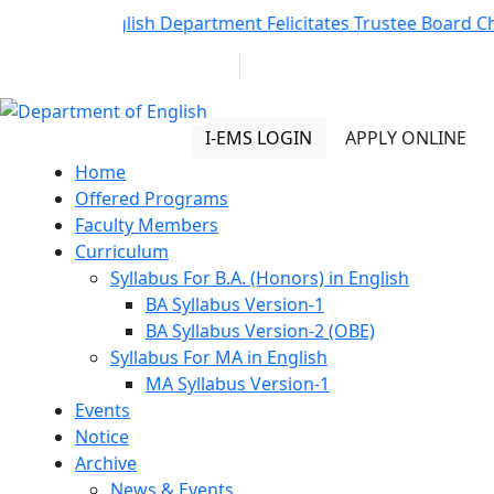
Notice:
English Department Felicitates Trustee Board Ch
01313 430 064
info@uob.edu.bd
Department of English
I-EMS LOGIN
APPLY ONLINE
Home
Offered Programs
Faculty Members
Curriculum
Syllabus For B.A. (Honors) in English
BA Syllabus Version-1
BA Syllabus Version-2 (OBE)
Syllabus For MA in English
MA Syllabus Version-1
Events
Notice
Archive
News & Events