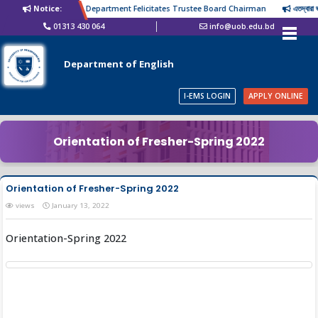
Notice:
English Department Felicitates Trustee Board Chairman
এতদ্বারা ভর্
01313 430 064
info@uob.edu.bd
Department of English
I-EMS LOGIN
APPLY ONLINE
Orientation of Fresher-Spring 2022
Orientation of Fresher-Spring 2022
views
January 13, 2022
Orientation-Spring 2022