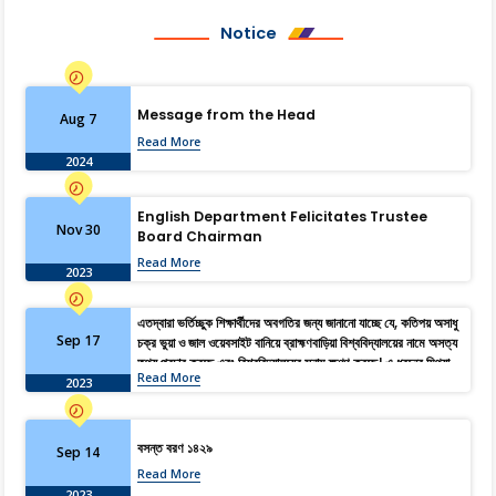
Notice
Message from the Head
Aug 7
Read More
2024
English Department Felicitates Trustee
Nov 30
Board Chairman
Read More
2023
এতদ্বারা ভর্তিচ্ছুক শিক্ষার্থীদের অবগতির জন্য জানানো যাচ্ছে যে, কতিপয় অসাধু
Sep 17
চক্র ভুয়া ও জাল ওয়েবসাইট বানিয়ে ব্রাহ্মণবাড়িয়া বিশ্ববিদ্যালয়ের নামে অসত্য
তথ্য প্রচার করছে এবং বিশ্ববিদ্যালয়ের সুনাম ক্ষুণ্ণ করছে। এ ধরনের মিথ্যা,
Read More
বানোয়াট ও বিভ্রান্তিমূলক তথ্য হতে সজাগ থাকার জন্য সকল শিক্ষার্থী ও
2023
অভিভাবকদের অনুরোধ জানানো হচ্ছে। আদেশক্রমে, রেজিস্ট্রার।
বসন্ত বরণ ১৪২৯
Sep 14
Read More
2023