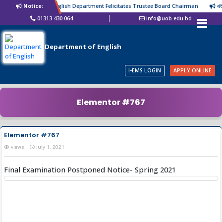
Notice:
English Department Felicitates Trustee Board Chairman
এতদ্বা
01313 430 064
info@uob.edu.bd
Department of English
I-EMS LOGIN
APPLY ONLINE
Elementor #767
Elementor #767
views
July 1, 2021
Final Examination Postponed Notice- Spring 2021