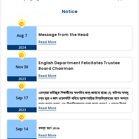
Notice
Message from the Head
Aug 7
Read More
2024
English Department Felicitates Trustee
Nov 30
Board Chairman
Read More
2023
এতদ্বারা ভর্তিচ্ছুক শিক্ষার্থীদের অবগতির জন্য জানানো যাচ্ছে যে, কতিপয় অসাধু
Sep 17
চক্র ভুয়া ও জাল ওয়েবসাইট বানিয়ে ব্রাহ্মণবাড়িয়া বিশ্ববিদ্যালয়ের নামে অসত্য
তথ্য প্রচার করছে এবং বিশ্ববিদ্যালয়ের সুনাম ক্ষুণ্ণ করছে। এ ধরনের মিথ্যা,
Read More
বানোয়াট ও বিভ্রান্তিমূলক তথ্য হতে সজাগ থাকার জন্য সকল শিক্ষার্থী ও
2023
অভিভাবকদের অনুরোধ জানানো হচ্ছে। আদেশক্রমে, রেজিস্ট্রার।
বসন্ত বরণ ১৪২৯
Sep 14
Read More