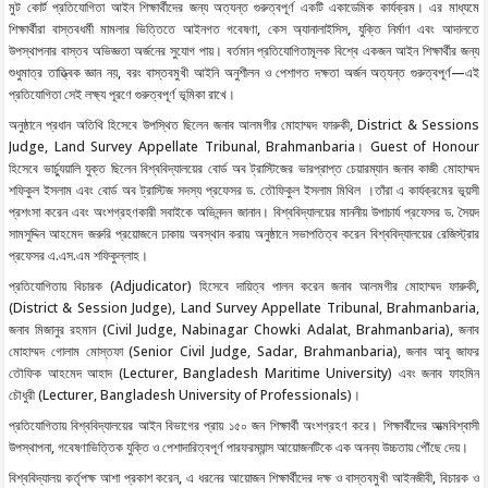
মুট কোর্ট প্রতিযোগিতা আইন শিক্ষার্থীদের জন্য অত্যন্ত গুরুত্বপূর্ণ একটি একাডেমিক কার্যক্রম। এর মাধ্যমে
শিক্ষার্থীরা বাস্তবধর্মী মামলার ভিত্তিতে আইনগত গবেষণা, কেস অ্যানালাইসিস, যুক্তি নির্মাণ এবং আদালতে
উপস্থাপনার বাস্তব অভিজ্ঞতা অর্জনের সুযোগ পায়। বর্তমান প্রতিযোগিতামূলক বিশ্বে একজন আইন শিক্ষার্থীর জন্য
শুধুমাত্র তাত্ত্বিক জ্ঞান নয়, বরং বাস্তবমুখী আইনি অনুশীলন ও পেশাগত দক্ষতা অর্জন অত্যন্ত গুরুত্বপূর্ণ—এই
প্রতিযোগিতা সেই লক্ষ্য পূরণে গুরুত্বপূর্ণ ভূমিকা রাখে।
অনুষ্ঠানে প্রধান অতিথি হিসেবে উপস্থিত ছিলেন জনাব আলমগীর মোহাম্মদ ফারুকী, District & Sessions
Judge, Land Survey Appellate Tribunal, Brahmanbaria। Guest of Honour
হিসেবে ভার্চ্যুয়ালি যুক্ত ছিলেন বিশ্ববিদ্যালয়ের বোর্ড অব ট্রাস্টিজের ভারপ্রাপ্ত চেয়ারম্যান জনাব কাজী মোহাম্মদ
শফিকুল ইসলাম এবং বোর্ড অব ট্রাস্টিজ সদস্য প্রফেসর ড. তৌফিকুল ইসলাম মিথিল ।তাঁরা এ কার্যক্রমের ভূয়সী
প্রশংসা করেন এবং অংশগ্রহণকারী সবাইকে অভিনন্দন জানান। বিশ্ববিদ্যালয়ের মাননীয় উপাচার্য প্রফেসর ড. সৈয়দ
সামসুদ্দিন আহমেদ জরুরি প্রয়োজনে ঢাকায় অবস্থান করায় অনুষ্ঠানে সভাপতিত্ব করেন বিশ্ববিদ্যালয়ের রেজিস্ট্রার
প্রফেসর এ.এস.এম শফিকুল্লাহ।
প্রতিযোগিতায় বিচারক (Adjudicator) হিসেবে দায়িত্ব পালন করেন জনাব আলমগীর মোহাম্মদ ফারুকী,
(District & Session Judge), Land Survey Appellate Tribunal, Brahmanbaria,
জনাব মিজানুর রহমান (Civil Judge, Nabinagar Chowki Adalat, Brahmanbaria), জনাব
মোহাম্মদ গোলাম মোস্তফা (Senior Civil Judge, Sadar, Brahmanbaria), জনাব আবু জাফর
তৌফিক আহমেদ আহাদ (Lecturer, Bangladesh Maritime University) এবং জনাব ফাহমিন
চৌধুরী (Lecturer, Bangladesh University of Professionals)।
প্রতিযোগিতায় বিশ্ববিদ্যালয়ের আইন বিভাগের প্রায় ১৫০ জন শিক্ষার্থী অংশগ্রহণ করে। শিক্ষার্থীদের আত্মবিশ্বাসী
উপস্থাপনা, গবেষণাভিত্তিক যুক্তি ও পেশাদারিত্বপূর্ণ পারফরম্যান্স আয়োজনটিকে এক অনন্য উচ্চতায় পৌঁছে দেয়।
বিশ্ববিদ্যালয় কর্তৃপক্ষ আশা প্রকাশ করেন, এ ধরনের আয়োজন শিক্ষার্থীদের দক্ষ ও বাস্তবমুখী আইনজীবী, বিচারক ও