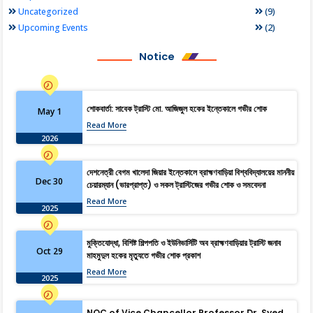
(9)
Uncategorized
(2)
Upcoming Events
Notice
শোকবার্তা: সাবেক ট্রাস্টি মো. আজিজুল হকের ইন্তেকালে গভীর শোক
May 1
Read More
2026
দেশনেত্রী বেগম খালেদা জিয়ার ইন্তেকালে ব্রাহ্মণবাড়িয়া বিশ্ববিদ্যালয়ের মাননীয়
Dec 30
চেয়ারম্যান (ভারপ্রাপ্ত) ও সকল ট্রাস্টিজের গভীর শোক ও সমবেদনা
Read More
2025
মুক্তিযোদ্ধা, বিশিষ্ট শিল্পপতি ও ইউনিভার্সিটি অব ব্রাহ্মণবাড়িয়ার ট্রাস্টি জনাব
Oct 29
মাহমুদুল হকের মৃত্যুতে গভীর শোক প্রকাশ
Read More
2025
NOC of Vice Chancellor Professor Dr. Syed