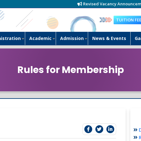
Revised Vacancy Announcement-2
TUITION FE
istration
Academic
Admission
News & Events
Ga
Rules for Membership
D
R