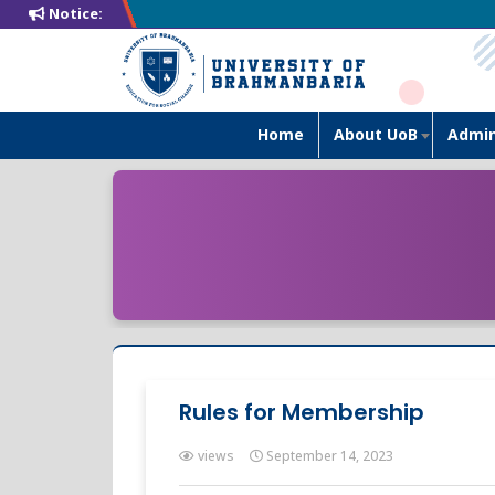
Notice:
Home
About UoB
Admin
Rules for Membership
views
September 14, 2023