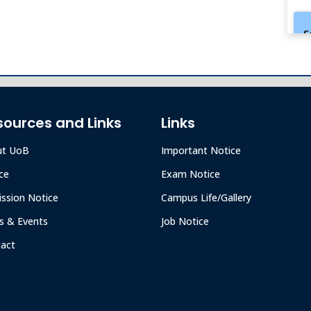
S
A
sources and Links
Links
ut UoB
Important Notice
ce
Exam Notice
ssion Notice
Campus Life/Gallery
 & Events
Job Notice
act
D