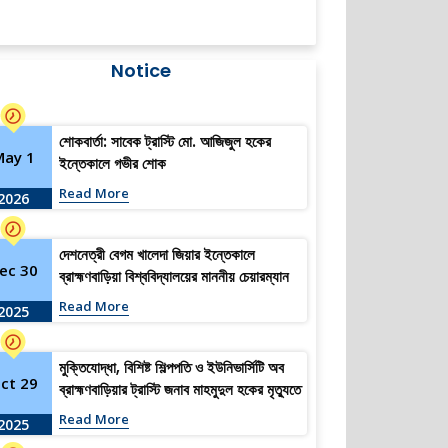
Notice
শোকবার্তা: সাবেক ট্রাস্টি মো. আজিজুল হকের
May 1
ইন্তেকালে গভীর শোক
Read More
2026
দেশনেত্রী বেগম খালেদা জিয়ার ইন্তেকালে
ec 30
ব্রাহ্মণবাড়িয়া বিশ্ববিদ্যালয়ের মাননীয় চেয়ারম্যান
(ভারপ্রাপ্ত) ও সকল ট্রাস্টিজের গভীর শোক ও
Read More
2025
সমবেদনা
মুক্তিযোদ্ধা, বিশিষ্ট শিল্পপতি ও ইউনিভার্সিটি অব
ct 29
ব্রাহ্মণবাড়িয়ার ট্রাস্টি জনাব মাহমুদুল হকের মৃত্যুতে
গভীর শোক প্রকাশ
Read More
2025