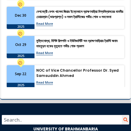
দেশনেত্রী বেগম খালেদা জিয়ার ইন্তেকালে ব্রাহ্মণবাড়িয়া বিশ্ববিদ্যালয়ের মাননীয়
Dec 30
চেয়ারম্যান (ভারপ্রাপ্ত) ও সকল ট্রাস্টিজের গভীর শোক ও সমবেদনা
Read More
2025
মুক্তিযোদ্ধা, বিশিষ্ট শিল্পপতি ও ইউনিভার্সিটি অব ব্রাহ্মণবাড়িয়ার ট্রাস্টি জনাব
Oct 29
মাহমুদুল হকের মৃত্যুতে গভীর শোক প্রকাশ
Read More
2025
NOC of Vice Chancellor Professor Dr. Syed
Sep 22
Samsuddin Ahmed
Read More
2025
University of Brahmanbaria: Shaping the
Aug 13
Future Through Research
Read More
2025
University of Brahmanbaria Observes “July
UNIVERSITY OF BRAHMANBARIA