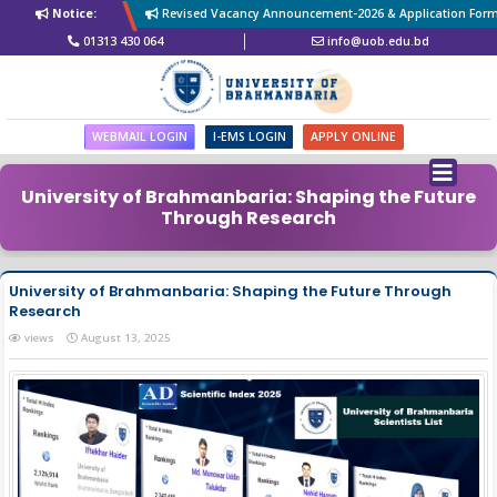
Notice:
Revised Vacancy Announcement-2026 & Application Form of 
01313 430 064
info@uob.edu.bd
WEBMAIL LOGIN
I-EMS LOGIN
APPLY ONLINE
University of Brahmanbaria: Shaping the Future
Through Research
University of Brahmanbaria: Shaping the Future Through
Research
views
August 13, 2025