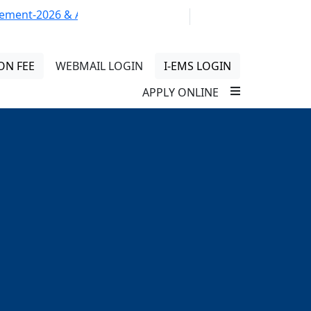
026 & Application Form of Jobseekers. Deadline: 20-04-2
01313 430 064
info@uob.edu.bd
ON FEE
WEBMAIL LOGIN
I-EMS LOGIN
APPLY ONLINE