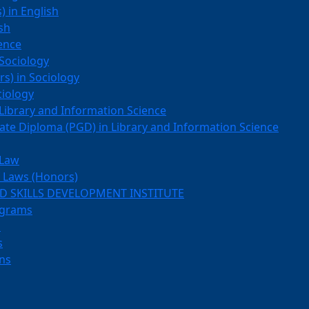
) in English
sh
ience
Sociology
rs) in Sociology
ciology
Library and Information Science
ate Diploma (PGD) in Library and Information Science
 Law
f Laws (Honors)
 SKILLS DEVELOPMENT INSTITUTE
ograms
s
s
ns