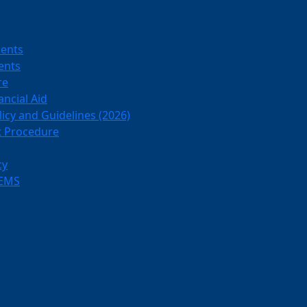
ments
ents
re
ancial Aid
licy and Guidelines (2026)
t Procedure
cy
-EMS