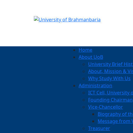
Notice:
Home
About UoB
University Brief His
About, Mission & Vi
Why Study With Us
Administration
ICT Cell, Universit
Founding Chairman
Vice-Chancellor
Biography of th
Message from V
Treasurer