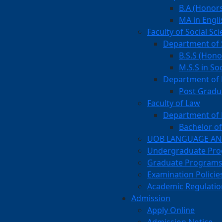
B.A (Honors
MA in Engli
Faculty of Social Sc
Department of 
B.S.S (Hono
M.S.S in So
Department of 
Post Gradu
Faculty of Law
Department of
Bachelor o
UOB LANGUAGE AND
Undergraduate Pr
Graduate Program
Examination Policie
Academic Regulatio
Admission
Apply Online