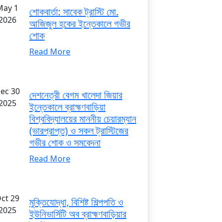
May 1
শোকবার্তা: সাবেক ট্রাস্টি মো.
2026
আজিজুল হকের ইন্তেকালে গভীর
শোক
Read More
ec 30
দেশনেত্রী বেগম খালেদা জিয়ার
2025
ইন্তেকালে ব্রাহ্মণবাড়িয়া
বিশ্ববিদ্যালয়ের মাননীয় চেয়ারম্যান
(ভারপ্রাপ্ত) ও সকল ট্রাস্টিজের
গভীর শোক ও সমবেদনা
Read More
ct 29
মুক্তিযোদ্ধা, বিশিষ্ট শিল্পপতি ও
2025
ইউনিভার্সিটি অব ব্রাহ্মণবাড়িয়ার