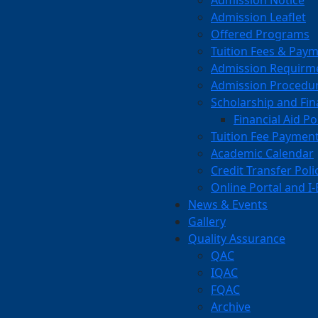
Admission Notice
Admission Leaflet
Offered Programs
Tuition Fees & Pay
Admission Requirm
Admission Procedu
Scholarship and Fin
Financial Aid Po
Tuition Fee Paymen
Academic Calendar
Credit Transfer Poli
Online Portal and I
News & Events
Gallery
Quality Assurance
QAC
IQAC
FQAC
Archive