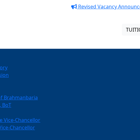
Revised Vacancy Announcement-2
TUITI
tory
sion
y of Brahmanbaria
, BoT
e Vice-Chancellor
ice-Chancellor