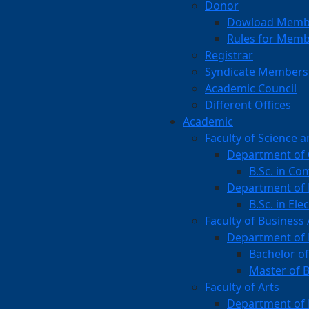
Donor
Dowload Membe
Rules for Memb
Registrar
Syndicate Members
Academic Council
Different Offices
Academic
Faculty of Science 
Department of
B.Sc. in Co
Department of 
B.Sc. in Ele
Faculty of Business
Department of
Bachelor of
Master of 
Faculty of Arts
Department of 