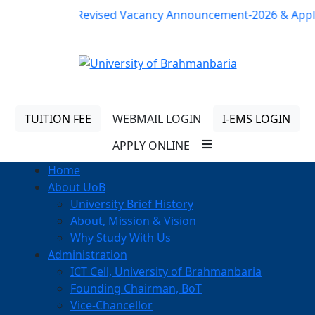
Notice:
Revised Vacancy Announcement-2026 & Applicatio
01313 430 064
info@uob.edu.bd
TUITION FEE
WEBMAIL LOGIN
I-EMS LOGIN
APPLY ONLINE
Home
About UoB
University Brief History
About, Mission & Vision
Why Study With Us
Administration
ICT Cell, University of Brahmanbaria
Founding Chairman, BoT
Vice-Chancellor