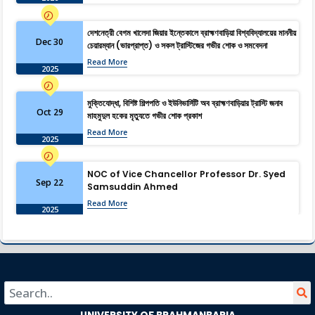
দেশনেত্রী বেগম খালেদা জিয়ার ইন্তেকালে ব্রাহ্মণবাড়িয়া বিশ্ববিদ্যালয়ের মাননীয়
Dec 30
চেয়ারম্যান (ভারপ্রাপ্ত) ও সকল ট্রাস্টিজের গভীর শোক ও সমবেদনা
Read More
2025
মুক্তিযোদ্ধা, বিশিষ্ট শিল্পপতি ও ইউনিভার্সিটি অব ব্রাহ্মণবাড়িয়ার ট্রাস্টি জনাব
Oct 29
মাহমুদুল হকের মৃত্যুতে গভীর শোক প্রকাশ
Read More
2025
NOC of Vice Chancellor Professor Dr. Syed
Sep 22
Samsuddin Ahmed
Read More
2025
University of Brahmanbaria: Shaping the
Aug 13
Future Through Research
Read More
2025
University of Brahmanbaria Observes “July