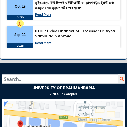
মুক্তিযোদ্ধা, বিশিষ্ট শিল্পপতি ও ইউনিভার্সিটি অব ব্রাহ্মণবাড়িয়ার ট্রাস্টি জনাব
Oct 29
মাহমুদুল হকের মৃত্যুতে গভীর শোক প্রকাশ
Read More
2025
NOC of Vice Chancellor Professor Dr. Syed
Sep 22
Samsuddin Ahmed
Read More
2025
University of Brahmanbaria: Shaping the
Aug 13
Future Through Research
Read More
2025
University of Brahmanbaria Observes “July
UNIVERSITY OF BRAHMANBARIA
Jul 19
Memories” with Solemn Remembrance,
Visit Our Campus:
Video Presentation, and Family & Student
Read More
Tributes
2025
Download Job Application Form
Dec 19
Read More