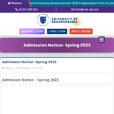
Notice:
Revised Vacancy Announcement-2026 & Application Form of Jobsee
01313 430 064
info@uob.edu.bd
WEBMAIL LOGIN
I-EMS LOGIN
APPLY ONLINE
Admission Notice- Spring 2023
Admission Notice- Spring 2023
views
November 10, 2022
Admission Notice – Spring 2023