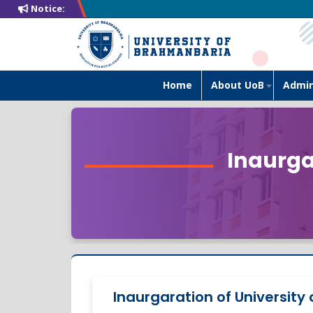
Notice:
Home
About UoB
Admin
Inaurga
Inaurgaration of University