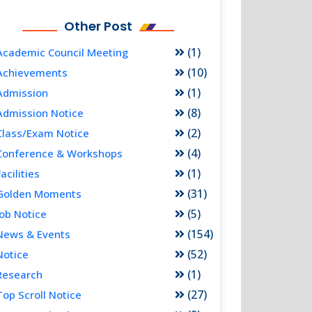
Other Post
(1)
Academic Council Meeting
(10)
Achievements
(1)
Admission
(8)
Admission Notice
(2)
Class/Exam Notice
(4)
Conference & Workshops
(1)
Facilities
(31)
Golden Moments
(5)
Job Notice
(154)
News & Events
(52)
Notice
(1)
Research
(27)
Top Scroll Notice