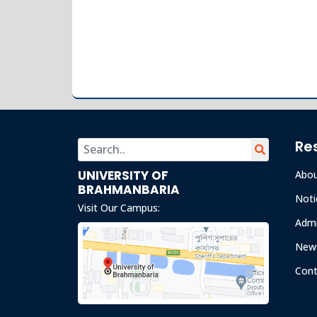
Re
UNIVERSITY OF
Abo
BRAHMANBARIA
Noti
Visit Our Campus:
Admi
News
Cont