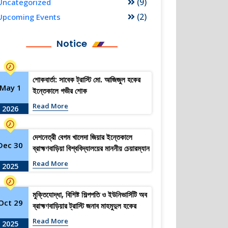
(9)
Uncategorized
(2)
Upcoming Events
Notice
শোকবার্তা: সাবেক ট্রাস্টি মো. আজিজুল হকের
May 1
ইন্তেকালে গভীর শোক
Read More
2026
দেশনেত্রী বেগম খালেদা জিয়ার ইন্তেকালে
Dec 30
ব্রাহ্মণবাড়িয়া বিশ্ববিদ্যালয়ের মাননীয় চেয়ারম্যান
(ভারপ্রাপ্ত) ও সকল ট্রাস্টিজের গভীর শোক ও
Read More
2025
সমবেদনা
মুক্তিযোদ্ধা, বিশিষ্ট শিল্পপতি ও ইউনিভার্সিটি অব
Oct 29
ব্রাহ্মণবাড়িয়ার ট্রাস্টি জনাব মাহমুদুল হকের
মৃত্যুতে গভীর শোক প্রকাশ
Read More
2025