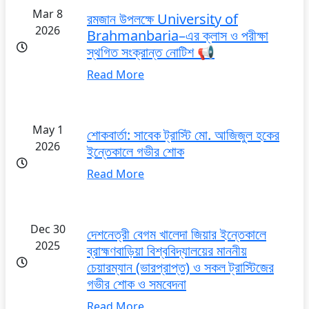
Mar 8
রমজান উপলক্ষে University of
2026
Brahmanbaria–এর ক্লাস ও পরীক্ষা
স্থগিত সংক্রান্ত নোটিশ 📢
Read More
May 1
শোকবার্তা: সাবেক ট্রাস্টি মো. আজিজুল হকের
2026
ইন্তেকালে গভীর শোক
Read More
Dec 30
দেশনেত্রী বেগম খালেদা জিয়ার ইন্তেকালে
2025
ব্রাহ্মণবাড়িয়া বিশ্ববিদ্যালয়ের মাননীয়
চেয়ারম্যান (ভারপ্রাপ্ত) ও সকল ট্রাস্টিজের
গভীর শোক ও সমবেদনা
Read More