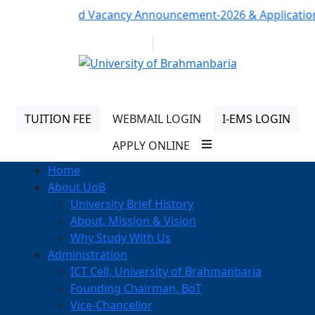
Notice:
Revised Vacancy Announcement-2026 & Application For
01313 430 064
info@uob.edu.bd
TUITION FEE
WEBMAIL LOGIN
I-EMS LOGIN
APPLY ONLINE
Home
About UoB
University Brief History
About, Mission & Vision
Why Study With Us
Administration
ICT Cell, University of Brahmanbaria
Founding Chairman, BoT
Vice-Chancellor