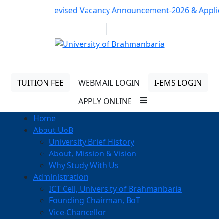
Notice:
Revised Vacancy Announcement-2026 & Applicatio
01313 430 064
info@uob.edu.bd
TUITION FEE
WEBMAIL LOGIN
I-EMS LOGIN
APPLY ONLINE
Home
About UoB
University Brief History
About, Mission & Vision
Why Study With Us
Administration
ICT Cell, University of Brahmanbaria
Founding Chairman, BoT
Vice-Chancellor