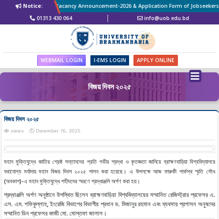
Notice:
Revised Vacancy Announcement-2026 & Application Form of Jobseekers. D
01313 430 064
info@uob.edu.bd
WEBMAIL LOGIN
I-EMS LOGIN
APPLY ONLINE
বিজয় দিবস ২০২৫
বিজয় দিবস ২০২৫
views
December 16, 2025
মহান মুক্তিযুদ্ধে জাতির শ্রেষ্ঠ সন্তানদের প্রতি গভীর শ্রদ্ধা ও কৃতজ্ঞতা জানিয়ে ব্রাহ্মণবাড়িয়া বিশ্ববিদ্যালয়ে
যথাযোগ্য মর্যাদায় মহান বিজয় দিবস ২০২৫ পালন করা হয়েছে। এ উপলক্ষে আজ ফারুকী পার্কস্থ স্মৃতি সৌধ
(অবকাশ)-এ মহান মুক্তিযুদ্ধে শহীদদের স্মরণে শ্রদ্ধাঞ্জলি অর্পণ করা হয়।
শ্রদ্ধাঞ্জলি অর্পণ অনুষ্ঠানে উপস্থিত ছিলেন ব্রাহ্মণবাড়িয়া বিশ্ববিদ্যালয়ের সম্মানিত রেজিস্ট্রার প্রফেসর এ.
এস. এম. শফিকুল্লাহ, ইংরেজি বিভাগের বিভাগীয় প্রধান ড. মিজানুর রহমান এবং ব্যবসায় প্রশাসন অনুষদের
সম্মানিত ডিন প্রফেসর কাজী মো. মোস্তফা জালাল।