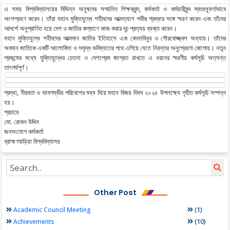
এ সময় বিশ্ববিদ্যালয়ের বিভিন্ন অনুষদের সম্মানিত শিক্ষকবৃন্দ, কর্মকর্তা ও কর্মচারীবৃন্দ স্বতঃস্ফূর্তভাবে
অংশগ্রহণ করেন। তাঁরা মহান মুক্তিযুদ্ধে শহীদদের আত্মত্যাগ গভীর শ্রদ্ধার সঙ্গে স্মরণ করেন এবং তাঁদের
আদর্শে অনুপ্রাণিত হয়ে দেশ ও জাতির কল্যাণে কাজ করার দৃঢ় প্রত্যয় ব্যক্ত করেন।
মহান মুক্তিযুদ্ধে শহীদদের আত্মদান জাতির ইতিহাসে এক বেদনাবিধুর ও গৌরবোজ্জ্বল অধ্যায়। তাঁদের
অবদান জাতিকে একটি আলোকিত ও সমৃদ্ধ ভবিষ্যতের পথে এগিয়ে যেতে নিরন্তর অনুপ্রেরণা জোগায়। নতুন
প্রজন্মের মধ্যে মুক্তিযুদ্ধের চেতনা ও দেশপ্রেম জাগ্রত রাখতে এ ধরনের স্মরণীয় কর্মসূচি অত্যন্ত
তাৎপর্যপূর্ণ।
শ্রদ্ধা, নীরবতা ও ভাবগম্ভীর পরিবেশের মধ্য দিয়ে মহান বিজয় দিবস ২০২৫ উপলক্ষ্যে গৃহীত কর্মসূচি সম্পন্ন
হয়।
প্রচারে
মো. রোকন উদ্দিন
জনসংযোগ কর্মকর্তা
ব্রাহ্মণবাড়িয়া বিশ্ববিদ্যালয়
Other Post
(1)
Academic Council Meeting
(10)
Achievements