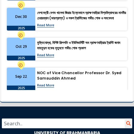
দেশনেত্রী বেগম খালেদা জিয়ার ইন্তেকালে ব্রাহ্মণবাড়িয়া বিশ্ববিদ্যালয়ের মাননীয়
Dec 30
চেয়ারম্যান (ভারপ্রাপ্ত) ও সকল ট্রাস্টিজের গভীর শোক ও সমবেদনা
Read More
2025
মুক্তিযোদ্ধা, বিশিষ্ট শিল্পপতি ও ইউনিভার্সিটি অব ব্রাহ্মণবাড়িয়ার ট্রাস্টি জনাব
Oct 29
মাহমুদুল হকের মৃত্যুতে গভীর শোক প্রকাশ
Read More
2025
NOC of Vice Chancellor Professor Dr. Syed
Sep 22
Samsuddin Ahmed
Read More
2025
University of Brahmanbaria: Shaping the
Aug 13
Future Through Research
Read More
2025
University of Brahmanbaria Observes “July
UNIVERSITY OF BRAHMANBARIA