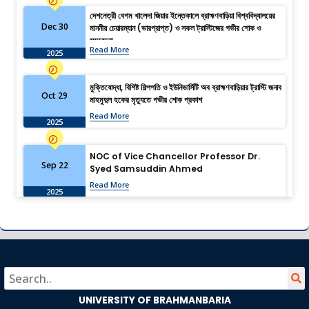
দেশনেত্রী বেগম খালেদা জিয়ার ইন্তেকালে ব্রাহ্মণবাড়িয়া বিশ্ববিদ্যালয়ের
Dec 30
মাননীয় চেয়ারম্যান (ভারপ্রাপ্ত) ও সকল ট্রাস্টিজের গভীর শোক ও
সমবেদনা
Read More
2025
মুক্তিযোদ্ধা, বিশিষ্ট শিল্পপতি ও ইউনিভার্সিটি অব ব্রাহ্মণবাড়িয়ার ট্রাস্টি জনাব
Oct 29
মাহমুদুল হকের মৃত্যুতে গভীর শোক প্রকাশ
Read More
2025
NOC of Vice Chancellor Professor Dr.
Sep 22
Syed Samsuddin Ahmed
Read More
2025
University of Brahmanbaria: Shaping the
Aug 13
Future Through Research
Read More
2025
University of Brahmanbaria Observes
UNIVERSITY OF BRAHMANBARIA
Jul 19
“July Memories” with Solemn