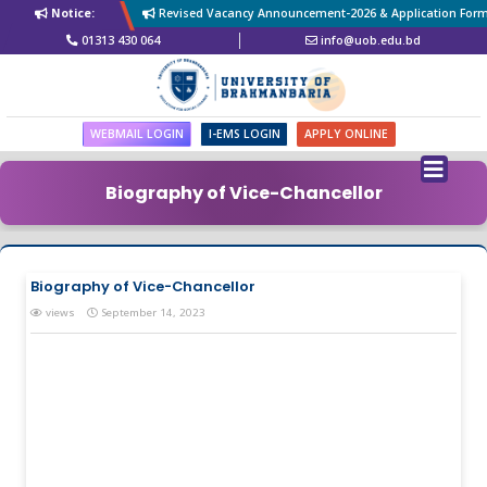
Notice:
Revised Vacancy Announcement-2026 & Application Form of
01313 430 064
info@uob.edu.bd
WEBMAIL LOGIN
I-EMS LOGIN
APPLY ONLINE
Biography of Vice-Chancellor
Biography of Vice-Chancellor
views
September 14, 2023